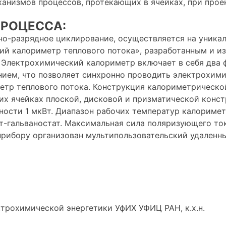
анизмов процессов, протекающих в ячейках, при прое
РОЦЕССА:
о-разрядное циклирование, осуществляется на уника
й калориметр теплового потока», разработанным и и
 Электрохимический калориметр включает в себя два 
ием, что позволяет синхронно проводить электрохими
етр теплового потока. Конструкция калориметрическ
х ячейках плоской, дисковой и призматической конст
ности 1 мкВт. Диапазон рабочих температур калориме
т-гальваностат. Максимальная сила поляризующего то
прибору организован мультипользовательский удаленны
трохимической энергетики УфИХ УФИЦ РАН, к.х.н.