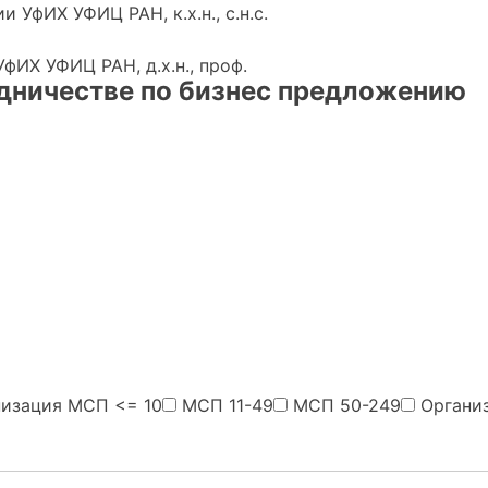
УфИХ УФИЦ РАН, к.х.н., с.н.с.
ИХ УФИЦ РАН, д.х.н., проф.
дничестве по бизнес предложению
низация МСП <= 10
МСП 11-49
МСП 50-249
Органи