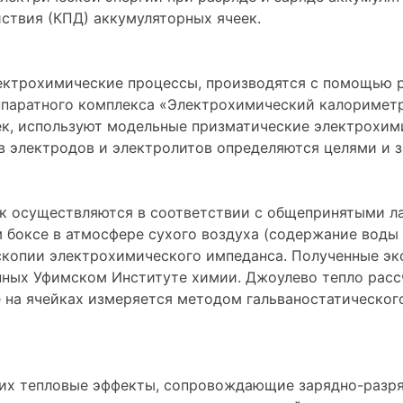
ствия (КПД) аккумуляторных ячеек.
ктрохимические процессы, производятся с помощью р
паратного комплекса «Электрохимический калориметр 
к, используют модельные призматические электрохими
в электродов и электролитов определяются целями и 
еек осуществляются в соответствии с общепринятыми
 боксе в атмосфере сухого воздуха (содержание воды 
скопии электрохимического импеданса. Полученные э
ных Уфимском Институте химии. Джоулево тепло расс
 на ячейках измеряется методом гальваностатическог
их тепловые эффекты, сопровождающие зарядно-разря