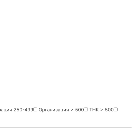
зация 250-499
Организация > 500
ТНК > 500