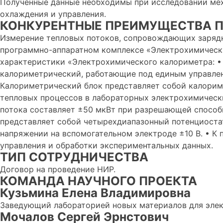
Полученные данные необходимы при исследовании мех
охлаждения и управления.
КОНКУРЕНТНЫЕ ПРЕИМУЩЕСТВА П
Измерение тепловых потоков, сопровождающих зарядн
программно-аппаратном комплексе «Электрохимически
характеристики «Электрохимического калориметра: •
калориметрический, работающие под единым управлен
Калориметрический блок представляет собой калорим
тепловых процессов в лабораторных электрохимически
потока составляет ±50 мкВт при разрешающей способ
представляет собой четырехдиапазонный потенциоста
напряжении на вспомогательном электроде ±10 В. • К 
управления и обработки экспериментальных данных.
ТИП СОТРУДНИЧЕСТВА
Договор на проведение НИР.
КОМАНДА НАУЧНОГО ПРОЕКТА
Кузьмина Елена Владимировна
Заведующий лабораторией новых материалов для элек
Мочалов Сергей Эрнстович