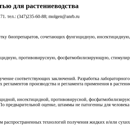
тью для растениеводства
71. тел.: (347)235-60-88; molgen@anrb.ru
отку биопрепаратов, сочетающих фунгицидную, инсектицидну
ицидную, противовирусную, фосфатмобилизирующую, стимулиру
учение соответствующих заключений. Разработка лабораторного
регламентов производства и регламента применения в растение
унгицидной, инсектицидной, противовирусной, фосфатмобилизир
По предварительной оценке, штаммы не патогенны для человека
 распространенных технологий получения жидких и/или сухих сп