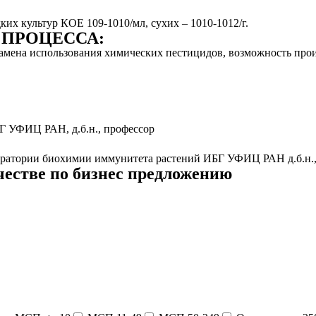
дких культур КОЕ 109-1010/мл, сухих – 1010-1012/г.
ПРОЦЕССА:
замена использования химических пестицидов, возможность пр
 УФИЦ РАН, д.б.н., профессор
оратории биохимии иммунитета растений ИБГ УФИЦ РАН д.б.н.,
естве по бизнес предложению